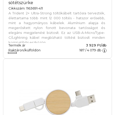
sötétszürke
Cikkszám: 1163691-411
A Trident 2+ Ultra-Strong töltőkábelt tartósra tervezték,
élettartama több mint 12 000 töltés - hatszor erősebb,
mint a hagyományos kábelek. Alumínium alapja és
megerősített nylon fonott bevonata tartósságot és
elegáns megjelenést biztosít. Ez az USB-A-Micro/Type-
C/Lightning kábel megbízható töltést biztosít minden
kompatibilis eszközön.
Termék ár
3 929 Ft/db
Raktáron/külföldön
187
/
4 079
db