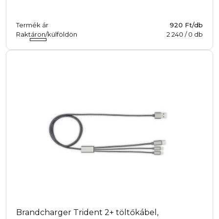
Termék ár
920 Ft/db
Raktáron/külföldön
2 240
/
0
db
Brandcharger Trident 2+ töltőkábel,