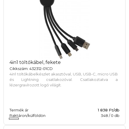
4in1 töltőkábel, fekete
Cikkszám: 432312-01CD
4in1 töltőkábelkészlet akasztóval, USB, USB-C, micro USB
és Lightning csatlakozóval. Csatlakoztatva a
lézergravírozott logó világít.
Termék ár
1 838 Ft/db
Raktáron/külföldön
348
/
0
db