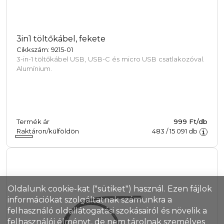
3in1 töltőkábel, fekete
Cikkszám: 9215-01
3-in-1 töltőkábel USB, USB-C és micro USB csatlakozóval.
Alumínium.
Termék ár
999 Ft/db
Raktáron/külföldön
483
/
15 091
db
Oldalunk cookie-kat ("sütiket") használ. Ezen fájlok
információkat szolgáltatnak számunkra a
felhasználó oldallátogatási szokásairól és növelik a
felhasználói élményt, de nem tárolnak személyes