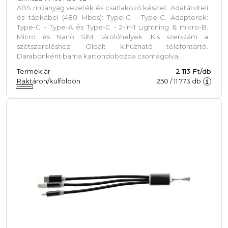
ABS műanyag vezeték és csatlakozó készlet. Adatátviteli
és tápkábel (480 Mbps): Type-C - Type-C. Adapterek:
Type-C - Type-A és Type-C - 2-in-1 Lightning & micro-B.
Micro és Nano SIM tárolóhelyek. Kis szerszám a
szétszereléshez. Oldalt kihúzható telefontartó.
Darabonként barna kartondobozba csomagolva.
Termék ár
2 113 Ft/db
Raktáron/külföldön
250
/
11 773
db