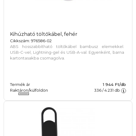
Kihúzható töltőkábel, fehér
Cikkszám: 976586-02
ABS hosszabbítható töltőkábel bambusz elemekkel.
USB-C-vel, Lightning-gel és USB-A-val. Egyenként, barna
kartontasakba csomagolva.
Termék ár
1 944 Ft/db
Raktáron/külföldön
336
/
4 231
db