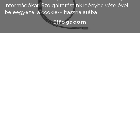
információkat. Szolgáltatásaink igénybe vételével
beleegyezel a cookie-k használatába.
Elfogadom
Brandcharger Volt töltőkábel, sötétszürke
Cikkszám: 1163689-411
A Volt egy prémium minőségű USB-C töltő- és adatkábel,
amely újrahasznosított PET-palackokból készül, strapabíró
alumínium csatlakozókkal és 7 mm-es, deluxe fonott
bevonattal. A nagy sebességű, 60 W-os töltést és az USB
2.0 adatátvitelt támogató Volt tökéletes a
környezettudatos felhasználók számára, akik nagy
teljesítményű csatlakozást keresnek laptopokhoz,
Termék ár
2 399 Ft/db
táblagépekhez és okostelefonokhoz. A Power Delivery
Raktáron/külföldön
192
/
5 470
db
(PD) kompatibilitás révén gyorsabb töltést biztosít, mint a
szabványos kábelek, ötvözve a stílust, a tartósságot és a
hatékonyságot.