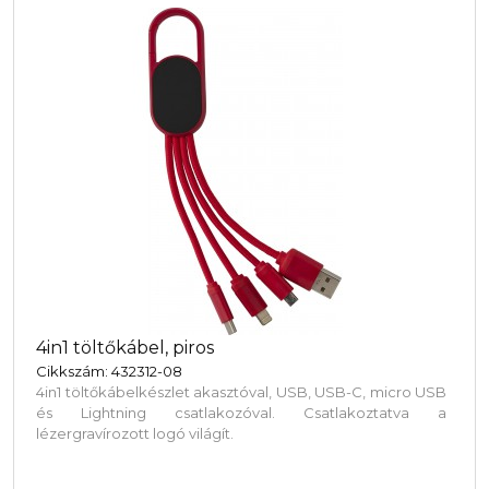
4in1 töltőkábel, piros
Cikkszám: 432312-08
4in1 töltőkábelkészlet akasztóval, USB, USB-C, micro USB
és Lightning csatlakozóval. Csatlakoztatva a
lézergravírozott logó világít.