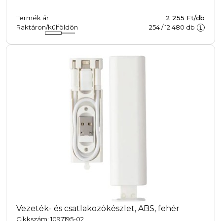
Termék ár
2 255 Ft/db
Raktáron/külföldön
254
/
12 480
db
Vezeték- és csatlakozókészlet, ABS, fehér
Cikkszám: 1097195-02