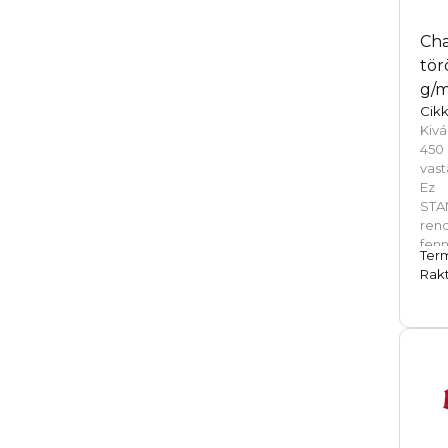
Cha
tör
g/m
Cikk
Kivá
450
vast
Ez 
STA
ren
fen
Ter
körn
Rakt
fele
mun
gyár
any
any
gyö
bárm
für
tör