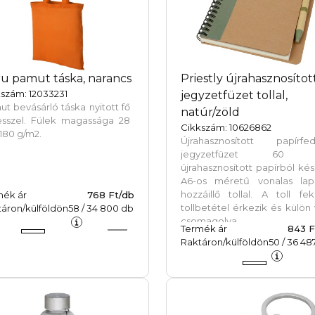
u pamut táska, narancs
Priestly újrahasznosítot
szám: 12033231
jegyzetfüzet tollal,
t bevásárló táska nyitott fő
natúr/zöld
esszel. Fülek magassága 28
Cikkszám: 10626862
180 g/m2.
Újrahasznosított papírfed
jegyzetfüzet 60 
újrahasznosított papírból kés
A6-os méretű vonalas lapp
hozzáillő tollal. A toll fe
mék ár
768 Ft/db
tollbetétel érkezik és külön
áron/külföldön
58
/
34 800
db
csomagolva.
Termék ár
843 F
Raktáron/külföldön
50
/
36 48