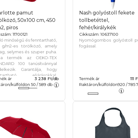
rlotte pamut
Nash golyóstoll fekete
ölköző, 50x100 cm, 450
tollbetéttel,
2, piros
fehér/királykék
szám: 11700121
Cikkszám: 10637100
ló minőségű és fenntartható,
Nyomógombos golyóstoll p
 g/m2-es törölköző, amely
fogással.
ag, selymes és szuper puha.
a termék az OEKO-TEX
NDARD 100 tanúsítvánnyal
delkezik. Garantálja, hogy
ntartható eljárásokkal,
mék ár
3 238 Ft/db
Termék ár
111 
yezetbarát és társadalmilag
áron/külföldön
50
/
589
db
Raktáron/külföldön
920
/
785 
lősségteljes
kakörülmények között
tották, valamint káros vegyi
agoktól és szintetikus
agoktól mentes. Számos
nyörű színben kapható, hogy
ilyen otthoni vagy szállodai
dőszobát díszítsen. A
ölközőt vízmentes festési