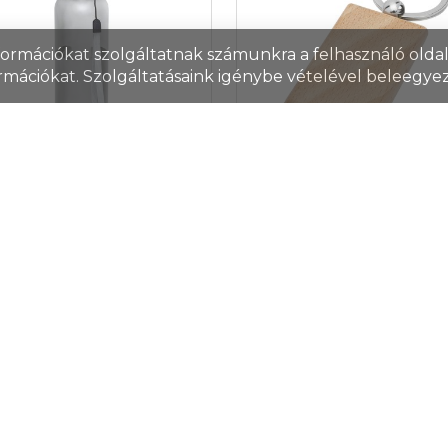
nformációkat szolgáltatnak számunkra a felhasználó oldall
rmációkat. Szolgáltatásaink igénybe vételével beleegyez
hi Tritan sportpalack,
Gian négyszögletű bük
 ml, átlátszó fekete
kulcstartó, natúr
kszám: 10066090
Cikkszám: 11812271
alú sportpalack erős Tritan
Téglalap alakú bükkfa kulcsta
agból csavaros kupakkal,
barna tasakban. A felü
klópánttal. BPA mentes.
mérete: 3,4 x 5,6 cm. Kivá
várgásmentes. Szénsavas
lézergravírozható. Bükkfa.
lokkal nem használható.
sogatógépben nem
ható és mikrohullámú
mék ár
1 349 Ft/db
Termék ár
309 F
őben történő melegítésre
áron/külföldön
28
/
18 654
db
Raktáron/külföldön
117
/
8 413
 alkalmas. Űrtartalom: 500
. Eastman Tritan,
sdamentes acél.