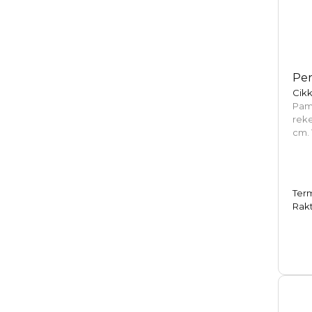
Per
Cikk
Pamu
rek
cm. 
Ter
Rakt