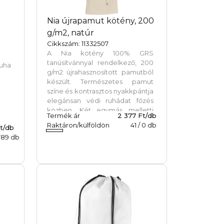
Nia újrapamut kötény, 200
g/m2, natúr
Cikkszám: 11332507
A Nia kötény 100% GRS
tanúsítvánnyal rendelkező, 200
uha
g/m2 újrahasznosított pamutból
készült. Természetes pamut
színe és kontrasztos nyakkpántja
elegánsan védi ruhádat főzés
közben. Két egymás melletti
Termék ár
2 377 Ft/db
zsebbel rendelkezik, összesen
Raktáron/külföldön
41
/
0
db
Ft/db
45 x 20 cm-es mérettel, és 1
789
db
méter hosszú pánttal rögzíthető
hátul.