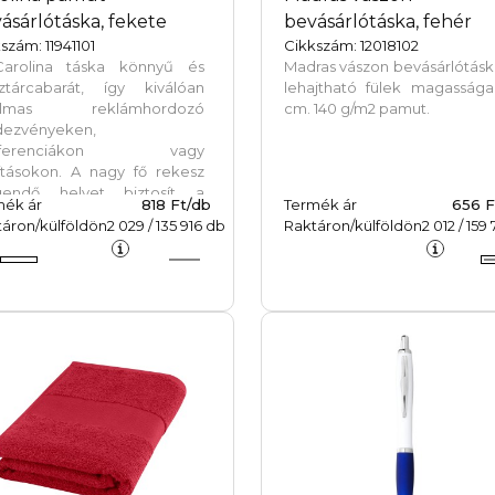
ásárlótáska, fekete
bevásárlótáska, fehér
szám: 11941101
Cikkszám: 12018102
arolina táska könnyű és
Madras vászon bevásárlótásk
ztárcabarát, így kiválóan
lehajtható fülek magassága
kalmas reklámhordozó
cm. 140 g/m2 pamut.
dezvényeken,
nferenciákon vagy
lításokon. A nagy fő rekesz
gendő helyet biztosít a
mék ár
818 Ft/db
Termék ár
656 F
yű tárgyak tárolására, a 30
áron/külföldön
2 029
/
135 916
db
Raktáron/külföldön
2 012
/
159 
-es vállpántok pedig
önnyítik a táska szállítását.
ek magassága 30 cm. 100
2 pamut.