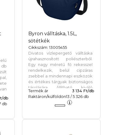
megjelenítéséhez.
t
Byron válltáska, 1.5L,
sötétkék
Cikkszám: 13005455
Divatos vízlepergető válltáska
újrahasznosított poliészterből.
elű
Egy nagy méretű fő rekesszel
db
rendelkezik, belül cipzáras
zült
zsebbel a mindennapi eszközök
al,
és értékes tárgyak biztonságos
kete
tárolására. Állítható, kiváló
 van
Termék ár
3 134 Ft/db
minőségű vállpántjaival a Byron
Raktáron/külföldön
13
/
5 326
db
t/db
válltáska tökéletes a
7
db
mindennapi használatra,
minimális ökológiai lábnyom
mellett. PVC-mentes.