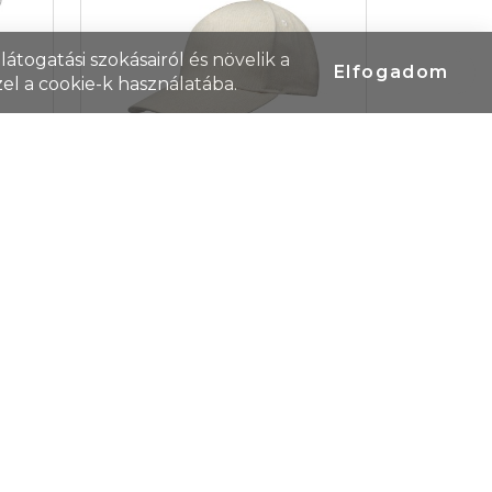
átogatási szokásairól és növelik a
Elfogadom
el a cookie-k használatába.
kfa
Elevate Onyx 5 paneles
baseball sapka, bézs
Cikkszám: 37541070
rtó,
Az Onyx 5 paneles sapka 70%-
let
ban újrahasznosított pamutból
lóan
és 30%-ban újrahasznosított
poliészterből készült. Úgy
tervezték, hogy 58 cm-es
fejkörfogatnál kényelmesen
illeszkedjen, a fémcsatos
t/db
Termék ár
2 206 Ft/db
záródás pedig könnyű és
db
Raktáron/külföldön
15
/
4 127
db
biztonságos beállítást tesz
lehetővé. A sapka Cyclo
újrahasznosított szálakat
tartalmaz, ahol előválogatott
hulladékot használnak, amely