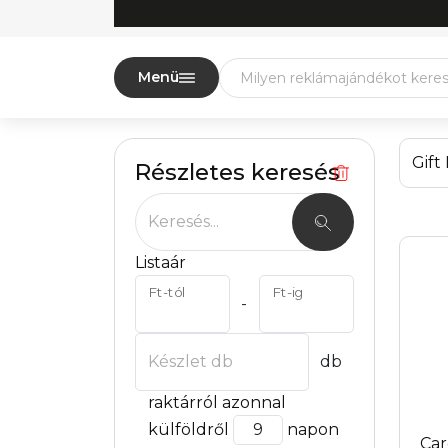
Menü
Gift
Részletes keresés
Keresés...
Listaár
Ft-tól
Ft-ig
-
Készlet db
db
raktárról azonnal
külföldről
napon
Car