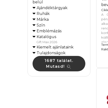
belül
bev
Ajándéktárgyak
Cikk
Ruhák
A C
Márka
pén
al
Szín
ren
Emblémázás
ko
Katalógus
kiál
Gift Max 2026
ele
Ter
könn
Kiemelt ajánlataink
Rakt
cm
Tulajdonságok
megk
1687 találat.
Fül
g/m
Mutasd!