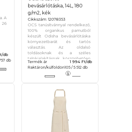
bevásárlótáska, 14L, 180
g/m2, kék
a. A
Cikkszám: 12078353
 26
OCS tanúsítvánnyal rendelkező,
100% organikus pamutból
készült Odisha bevásárlótáska
környezetbarát és tartós
választás. Az oldalsó
toldásoknak és a széles
t/db
talpkialakításnak köszönhetően
757
db
Termék ár
1 994 Ft/db
a táska extra tárolókapacitást
Raktáron/külföldön
105
/
5 512
db
biztosít, a hosszú fülek pedig
kényelmes hordozhatóságot
tesznek lehetővé. A táska
teherbírása legfeljebb 5 kg.
Űrtartalma: 14 liter. 180 g/m2
anyag.