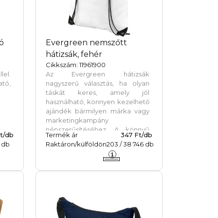
ó
Evergreen nemszőtt
hátizsák, fehér
Cikkszám: 11961900
lel.
Az Evergreen hátizsák
ató,
nagyszerű választás, ha olyan
táskát keres, amely jól
használható, könnyen kezelhető
ajándék bármilyen márka vagy
marketingkampány
népszerűsítéséhez. A könnyű
t/db
Termék ár
347 Ft/db
hátizsák pénztárcabarát,
db
Raktáron/külföldön
203
/
38 746
db
húzózsinórral rendelkezik, amely
alkalmas a vállon vagy
hátizsákként való könnyű
hordozásra. A táska 80 g/m2, PP
anyagból készült, nagy fő
rekesszel rendelkezik, és
elegendő hely van logó vagy
egyéb üzenet