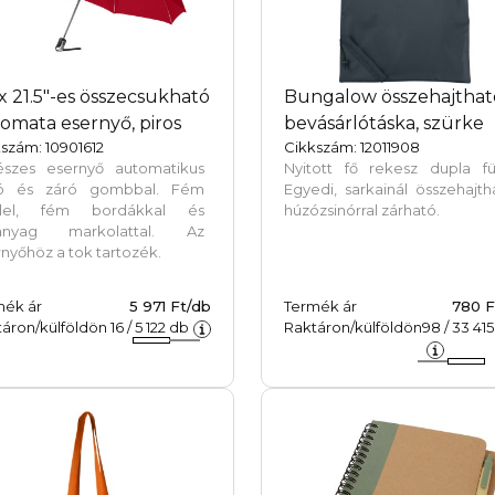
árással festették, amely
kkenti az édesvízigényt és
akadályozza a vízbázisú
ési eljárásokra jellemző nagy
nyiségű szennyezett vizet.
x 21.5"-es összecsukható
Bungalow összehajthat
ölköző mérete: 50x100 cm.
omata esernyő, piros
bevásárlótáska, szürke
pában készült.
szám: 10901612
Cikkszám: 12011908
észes esernyő automatikus
Nyitott fő rekesz dupla fül
tó és záró gombbal. Fém
Egyedi, sarkainál összehajth
llel, fém bordákkal és
húzózsinórral zárható.
nyag markolattal. Az
nyőhöz a tok tartozék.
mék ár
5 971 Ft/db
Termék ár
780 F
áron/külföldön
16
/
5 122
db
Raktáron/külföldön
98
/
33 415