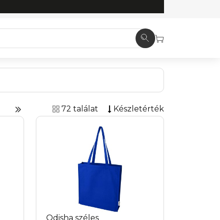
72 találat
Készletérték
Odisha széles