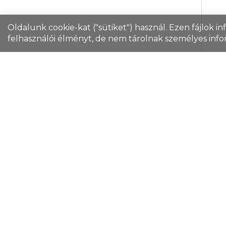
Oldalunk cookie-kat ("sütiket") használ. Ezen fájlok i
felhasználói élményt, de nem tárolnak személyes info
Bod
500
Cik
Egyf
any
csu
Szi
ita
Mo
mos
Ter
süt
Rakt
nem
ml
roz