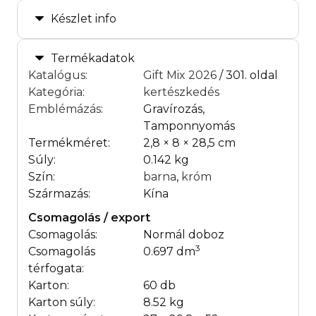
Készlet info
Termékadatok
Katalógus
:
Gift Mix 2026
/ 301. oldal
Kategória
:
kertészkedés
Emblémázás
:
Gravírozás,
Tamponnyomás
Termékméret:
2,8 × 8 × 28,5 cm
Súly:
0.142 kg
Szín:
barna
,
króm
Származás:
Kína
Csomagolás / export
Csomagolás:
Normál doboz
3
Csomagolás
0.697 dm
térfogata:
Karton:
60 db
Karton súly:
8.52 kg