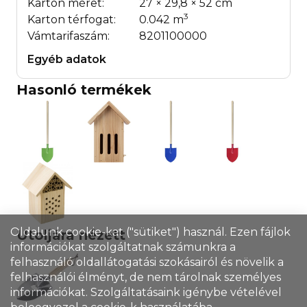
Karton méret:
27 × 29,8 × 52 cm
3
Karton térfogat:
0.042 m
Vámtarifaszám:
8201100000
Egyéb adatok
Hasonló termékek
Oldalunk cookie-kat ("sütiket") használ. Ezen fájlok
Utoljára nézett
információkat szolgáltatnak számunkra a
felhasználó oldallátogatási szokásairól és növelik a
felhasználói élményt, de nem tárolnak személyes
információkat. Szolgáltatásaink igénybe vételével