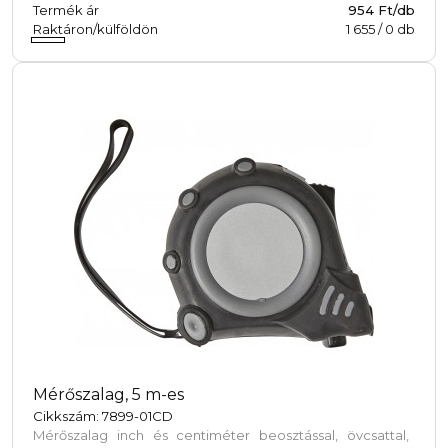
Termék ár
954 Ft/db
Raktáron/külföldön
1 655
/
0
db
Mérőszalag, 5 m-es
Cikkszám: 7899-01CD
Mérőszalag inch és centiméter beosztással, övcsattal,