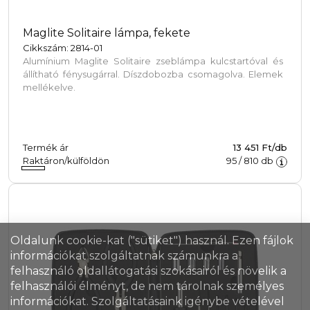
Maglite Solitaire lámpa, fekete
Cikkszám: 2814-01
Alumínium Maglite Solitaire zseblámpa kulcstartóval és
állítható fénysugárral. Díszdobozba csomagolva. Elemek
mellékelve.
Termék ár
13 451 Ft/db
Raktáron/külföldön
95
/
810
db
Oldalunk cookie-kat ("sütiket") használ. Ezen fájlok
információkat szolgáltatnak számunkra a
felhasználó oldallátogatási szokásairól és növelik a
felhasználói élményt, de nem tárolnak személyes
információkat. Szolgáltatásaink igénybe vételével