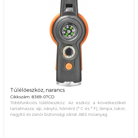
Túlélőeszköz, narancs
Cikkszám: 8369-07CD
Többfunkciós túlélőeszköz. Az eszköz a következőket
tartalmazza: síp, iránytű, hőmérő (° C és ° F), lámpa, tükör,
nagyító és zsinór biztonsági zárral. ABS műanyag.