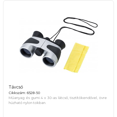
Távcső
Cikkszám: 6528-50
Műanyag és gumi 4 x 30-as látcső, tisztítókendővel, övre
húzható nylon tokban.