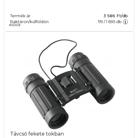
Termék ár
3 586 Ft/db
Raktáron/külföldön
119
/
1 695
db
Távcső fekete tokban