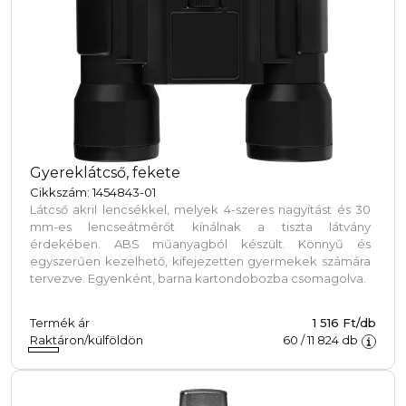
Gyereklátcső, fekete
Cikkszám: 1454843-01
Látcső akril lencsékkel, melyek 4-szeres nagyítást és 30
mm-es lencseátmérőt kínálnak a tiszta látvány
érdekében. ABS műanyagból készült. Könnyű és
egyszerűen kezelhető, kifejezetten gyermekek számára
tervezve. Egyenként, barna kartondobozba csomagolva.
Termék ár
1 516 Ft/db
Raktáron/külföldön
60
/
11 824
db