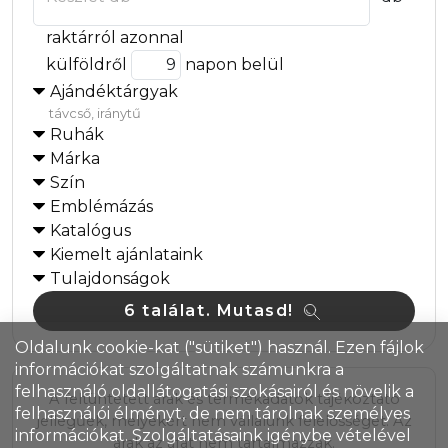
raktárról azonnal
külföldről
napon belül
Ajándéktárgyak
távcső, iránytű
Ruhák
Márka
Szín
Emblémázás
Katalógus
Kiemelt ajánlataink
Tulajdonságok
6 találat. Mutasd!
Oldalunk cookie-kat ("sütiket") használ. Ezen fájlok
információkat szolgáltatnak számunkra a
felhasználó oldallátogatási szokásairól és növelik a
A feltüntetett árak és termékadatok tájékoztató
felhasználói élményt, de nem tárolnak személyes
jellegűek, melyekért nem vállalunk felelősséget. Az
információkat. Szolgáltatásaink igénybe vételével
árak az áfát nem tartalmazzák.