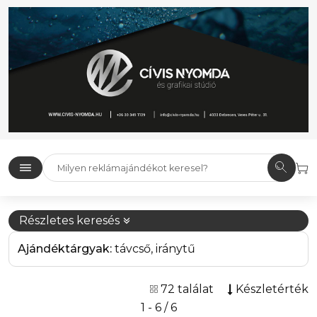
Részletes keresés
Ajándéktárgyak:
távcső, iránytű
72 találat
Készletérték
1 - 6 / 6