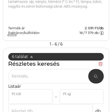
tartalmazza: síp, iránytű, hőmérő (° C és ° F), lámpa, tükör,
nagyító és zsinór biztonsági zárral. ABS műanyag.
Termék ár
2 091 Ft/db
Raktáron/külföldön
18
/
7 379
db
1 - 6 / 6
6 találat
Részletes keresés
Keresés...
Listaár
Ft-tól
Ft-ig
-
Készlet db
db