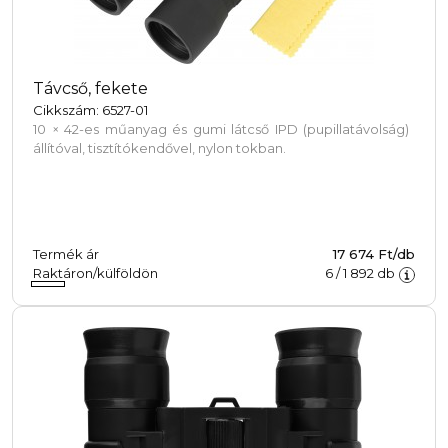
Távcső, fekete
Cikkszám: 6527-01
10 × 42-es műanyag és gumi látcső IPD (pupillatávolság)
állítóval, tisztítókendővel, nylon tokban.
Termék ár
17 674 Ft/db
Raktáron/külföldön
6
/
1 892
db