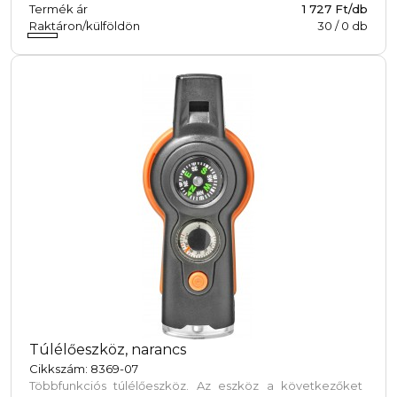
Termék ár
1 727 Ft/db
Raktáron/külföldön
30
/
0
db
Túlélőeszköz, narancs
Cikkszám: 8369-07
Többfunkciós túlélőeszköz. Az eszköz a következőket