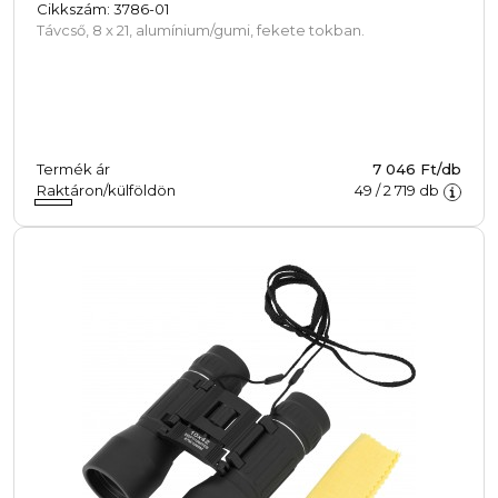
Cikkszám: 3786-01
Távcső, 8 x 21, alumínium/gumi, fekete tokban.
Termék ár
7 046 Ft/db
Raktáron/külföldön
49
/
2 719
db