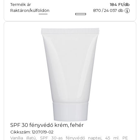
Termék ár
184 Ft/db
Raktáron/külföldön
870
/
24 057
db
SPF 30 fényvédő krém, fehér
Cikkszám: 1207019-02
Vanília illatú, SPF 30-as fényvédő naptej, 45 ml. PE