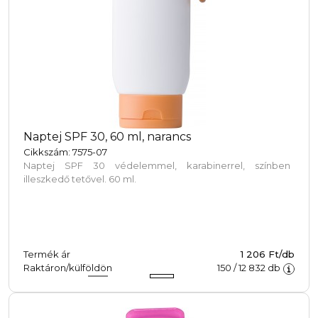
Naptej SPF 30, 60 ml, narancs
Cikkszám: 7575-07
Naptej SPF 30 védelemmel, karabinerrel, színben
illeszkedő tetővel. 60 ml.
Termék ár
1 206 Ft/db
Raktáron/külföldön
150
/
12 832
db