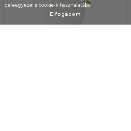
beleegyezel a cookie-k használatába.
Elfogadom
Napvédő krém, SFP30, 30 ml, lime
Cikkszám: 1312671-19
SPF 30 faktorszámú naptej színes kupakkal és a kupak
színével harmonizáló karabinerrel. A hátoldalon az
összetevőlista és a minőségmegőrzési idő szerepel.
Szavatossági ideje 2 év. 30 ml.
Termék ár
765 Ft/db
Raktáron/külföldön
100
/
8 679
db