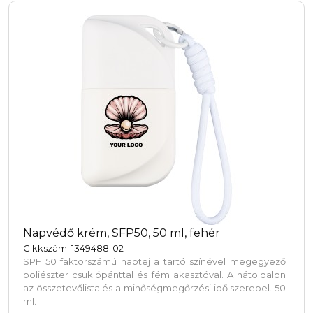
Napvédő krém, SFP50, 50 ml, fehér
Cikkszám: 1349488-02
SPF 50 faktorszámú naptej a tartó színével megegyező
poliészter csuklópánttal és fém akasztóval. A hátoldalon
az összetevőlista és a minőségmegőrzési idő szerepel. 50
ml.