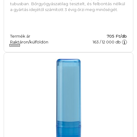
tubusban. Bőrgyógyászatilag tesztelt, és felbontás nélkül
a gyártás idejétől számított 3 évig őrzi meg minőségét.
Termék ár
705 Ft/db
Raktáron/külföldön
163
/
12 000
db