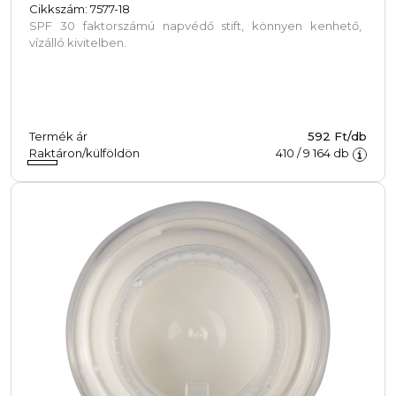
Cikkszám: 7577-18
SPF 30 faktorszámú napvédő stift, könnyen kenhető,
vízálló kivitelben.
Termék ár
592 Ft/db
Raktáron/külföldön
410
/
9 164
db