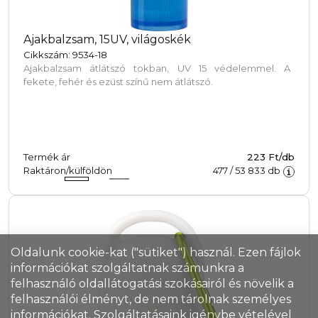
Ajakbalzsam, 15UV, világoskék
Cikkszám: 9534-18
Ajakbalzsam átlátszó tokban, UV 15 védelemmel. A
fekete, fehér és ezüst színű nem átlátszó.
Termék ár
223 Ft/db
Raktáron/külföldön
477
/
53 833
db
Oldalunk cookie-kat ("sütiket") használ. Ezen fájlok
információkat szolgáltatnak számunkra a
felhasználó oldallátogatási szokásairól és növelik a
felhasználói élményt, de nem tárolnak személyes
információkat. Szolgáltatásaink igénybe vételével