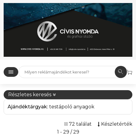
Részletes keresés
Ajándéktárgyak:
testápoló anyagok
72 találat
Készletérték
1 - 29 / 29