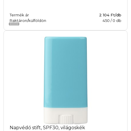
Termék ár
2 104 Ft/db
Raktáron/külföldön
450
/
0
db
Napvédő stift, SPF30, világoskék