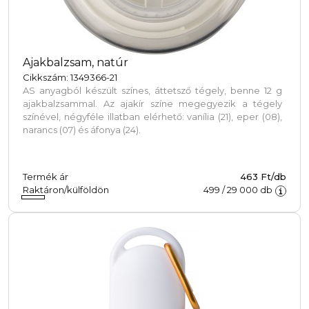
Ajakbalzsam, natúr
Cikkszám: 1349366-21
AS anyagból készült színes, áttetsző tégely, benne 12 g
ajakbalzsammal. Az ajakír színe megegyezik a tégely
színével, négyféle illatban elérhető: vanília (21), eper (08),
narancs (07) és áfonya (24).
Termék ár
463 Ft/db
Raktáron/külföldön
499
/
29 000
db