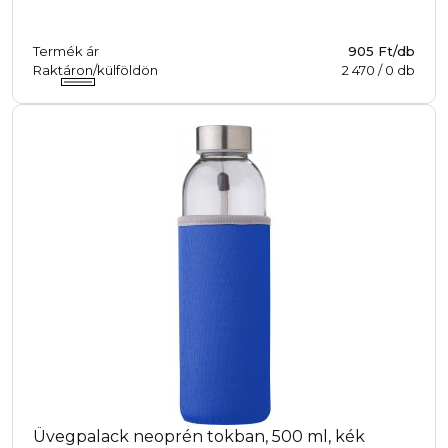
Termék ár
905 Ft/db
Raktáron/külföldön
2 470
/
0
db
Üvegpalack neoprén tokban, 500 ml, kék