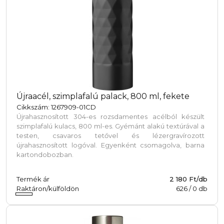
Újraacél, szimplafalú palack, 800 ml, fekete
Cikkszám: 1267909-01CD
Újrahasznosított 304-es rozsdamentes acélból készült
szimplafalú kulacs, 800 ml-es. Gyémánt alakú textúrával a
testen, csavaros tetővel és lézergravírozott
újrahasznosított logóval. Egyenként csomagolva, barna
kartondobozban.
Termék ár
2 180 Ft/db
Raktáron/külföldön
626
/
0
db