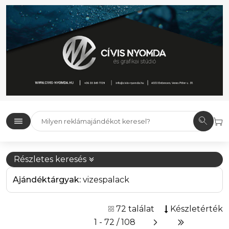
Részletes keresés
Ajándéktárgyak:
vizespalack
72 találat
Készletérték
1 - 72 / 108