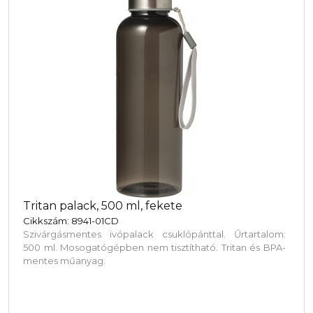
Tritan palack, 500 ml, fekete
Cikkszám: 8941-01CD
Szivárgásmentes ivópalack csuklópánttal. Űrtartalom:
500 ml. Mosogatógépben nem tisztítható. Tritan és BPA-
mentes műanyag.