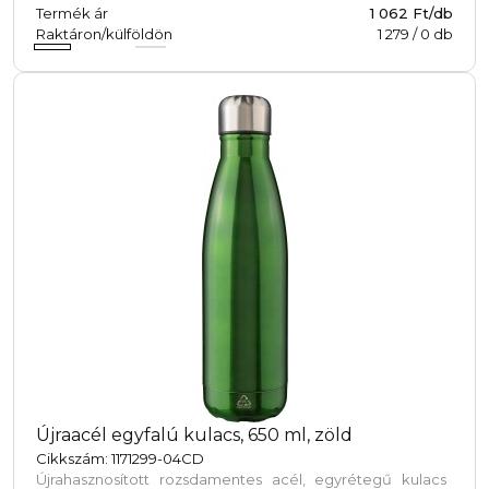
Termék ár
1 062 Ft/db
Raktáron/külföldön
1 279
/
0
db
Újraacél egyfalú kulacs, 650 ml, zöld
Cikkszám: 1171299-04CD
Újrahasznosított rozsdamentes acél, egyrétegű kulacs