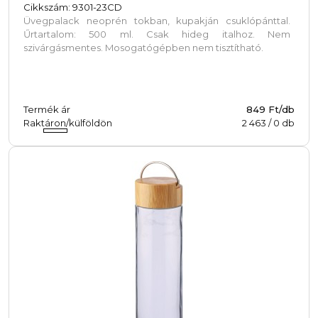
Cikkszám: 9301-23CD
Üvegpalack neoprén tokban, kupakján csuklópánttal.
Űrtartalom: 500 ml. Csak hideg italhoz. Nem
szivárgásmentes. Mosogatógépben nem tisztítható.
Termék ár
849 Ft/db
Raktáron/külföldön
2 463
/
0
db