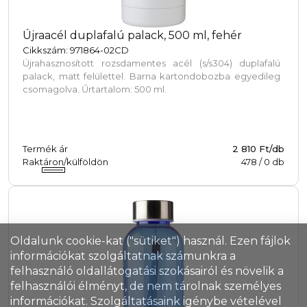
Újraacél duplafalú palack, 500 ml, fehér
Cikkszám: 971864-02CD
Újrahasznosított rozsdamentes acél (s/s304) duplafalú
palack, matt felülettel. Barna kartondobozba egyedileg
csomagolva. Űrtartalom: 500 ml.
Termék ár
2 810 Ft/db
Raktáron/külföldön
478
/
0
db
Oldalunk cookie-kat ("sütiket") használ. Ezen fájlok
információkat szolgáltatnak számunkra a
felhasználó oldallátogatási szokásairól és növelik a
felhasználói élményt, de nem tárolnak személyes
információkat. Szolgáltatásaink igénybe vételével