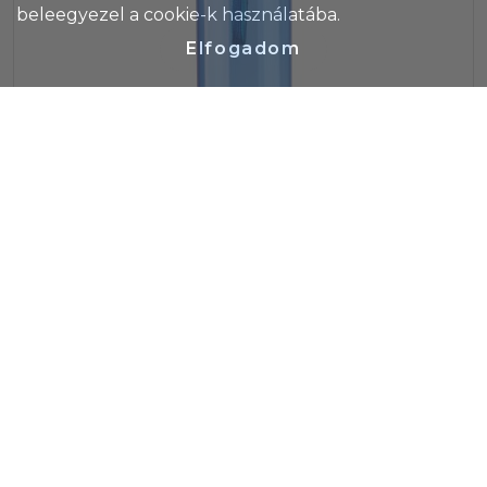
beleegyezel a cookie-k használatába.
Elfogadom
RPET palack, 500 ml, kék
Cikkszám: 1074984-05CD
RPET palack rozsdamentes acél fedéllel és csuklópánttal.
Űrtartalom: 500 ml.
Termék ár
608 Ft/db
Raktáron/külföldön
2 085
/
0
db