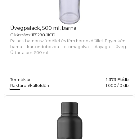
Üvegpalack, 500 ml, barna
Cikkszám: 1171298-11CD
Palack bambusz fedéllel és fém hordozófüllel. Egyenként
barna kartondobozba csomagolva. Anyaga: üveg.
Űrtartalom: 500 ml.
Termék ár
1 373 Ft/db
Raktáron/külföldön
1 000
/
0
db