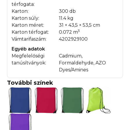
térfogata:
Karton:
300 db
Karton súly:
11.4 kg
Karton méret:
31 × 43,5 × 53,5 cm
3
Karton térfogat:
0.072 m
Vámtarifaszám:
4202929100
Egyéb adatok
Megfelelőségi
Cadmium,
tanúsítványok:
Formaldehyde, AZO
Dyes/Amines
További színek