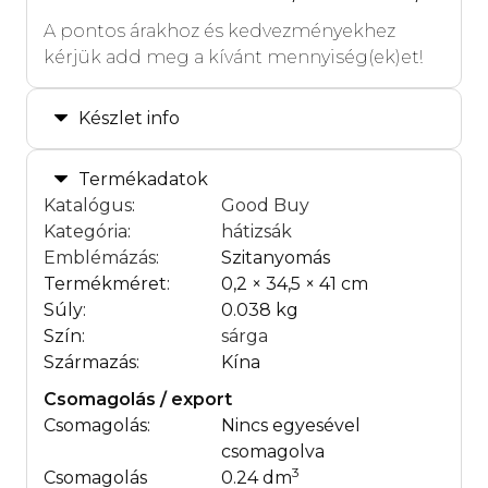
A pontos árakhoz és kedvezményekhez
kérjük add meg a kívánt mennyiség(ek)et!
Készlet info
Termékadatok
Katalógus
:
Good Buy
Kategória
:
hátizsák
Emblémázás
:
Szitanyomás
Termékméret:
0,2 × 34,5 × 41 cm
Súly:
0.038 kg
Szín:
sárga
Származás:
Kína
Csomagolás / export
Csomagolás:
Nincs egyesével
csomagolva
3
Csomagolás
0.24 dm