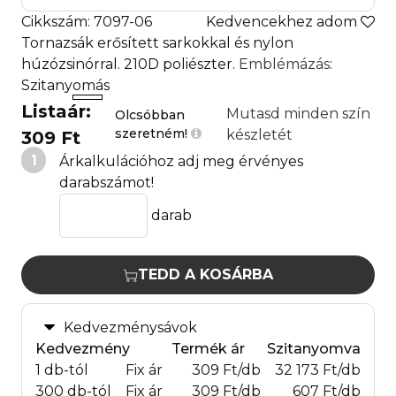
Cikkszám: 7097-06
Kedvencekhez adom
Tornazsák erősített sarkokkal és nylon
húzózsinórral. 210D poliészter.
Emblémázás
:
Szitanyomás
Listaár:
Mutasd minden szín
Olcsóbban
szeretném!
készletét
309 Ft
1
Árkalkulációhoz adj meg érvényes
darabszámot!
darab
TEDD A KOSÁRBA
Kedvezménysávok
Kedvezmény
Termék ár
Szitanyomva
1 db-tól
Fix ár
309 Ft/db
32 173 Ft/db
300 db-tól
Fix ár
309 Ft/db
607 Ft/db