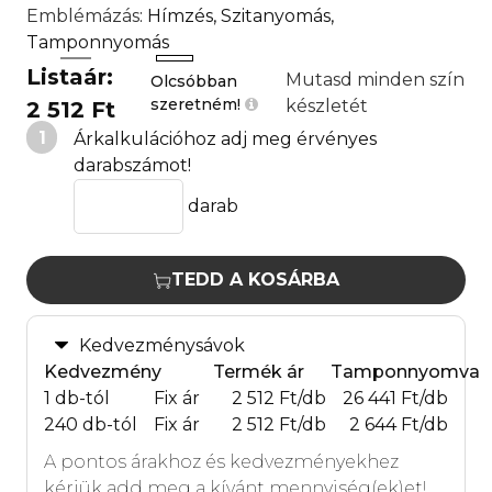
Emblémázás
: Hímzés, Szitanyomás,
Tamponnyomás
Listaár:
Mutasd minden szín
Olcsóbban
szeretném!
készletét
2 512 Ft
1
Árkalkulációhoz adj meg érvényes
darabszámot!
darab
TEDD A KOSÁRBA
Kedvezménysávok
Kedvezmény
Termék ár
Tamponnyomva
1 db-tól
Fix ár
2 512 Ft/db
26 441 Ft/db
240 db-tól
Fix ár
2 512 Ft/db
2 644 Ft/db
A pontos árakhoz és kedvezményekhez
kérjük add meg a kívánt mennyiség(ek)et!