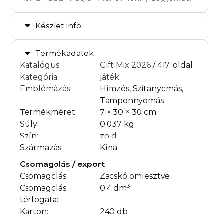
Készlet info
Termékadatok
Katalógus
:
Gift Mix 2026
/ 417. oldal
Kategória
:
játék
Emblémázás
:
Hímzés, Szitanyomás,
Tamponnyomás
Termékméret:
7 × 30 × 30 cm
Súly:
0.037 kg
Szín:
zöld
Származás:
Kína
Csomagolás / export
Csomagolás:
Zacskó ömlesztve
3
Csomagolás
0.4 dm
térfogata:
Karton:
240 db