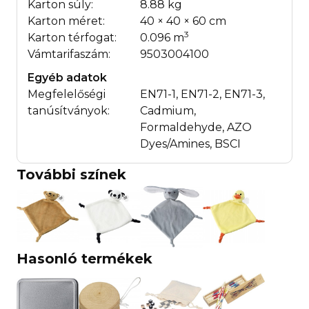
Karton súly:
8.88 kg
Karton méret:
40 × 40 × 60 cm
3
Karton térfogat:
0.096 m
Vámtarifaszám:
9503004100
Egyéb adatok
Megfelelőségi
EN71-1, EN71-2, EN71-3,
tanúsítványok:
Cadmium,
Formaldehyde, AZO
Dyes/Amines, BSCI
További színek
Hasonló termékek