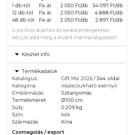
1 db-tól
Fix ár
2 050 Ft/db
34 097 Ft/db
12 db-tól
Fix ár
2 050 Ft/db
4 888 Ft/db
48 db-tól
Fix ár
2 050 Ft/db
2 897 Ft/db
A pontos árakhoz és kedvezményekhez
kérjük add meg a kívánt mennyiség(ek)et!
Készlet info
Termékadatok
Katalógus
:
Gift Mix 2026
/ 344. oldal
Kategória
:
összecsukható esernyő
Emblémázás
:
Szitanyomás
Termékméret:
Ø100 cm
Súly:
0.209 kg
Szín:
kék
Származás:
Kína
Csomagolás / export