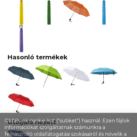
Hasonló termékek
Oldalunk cookie-kat ("sütiket") használ. Ezen fájlok
Utoljára nézett
információkat szolgáltatnak számunkra a
felhasználó oldallátogatási szokásairól és növelik a