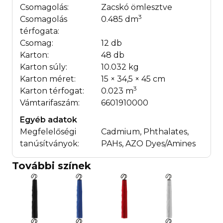
Csomagolás:
Zacskó ömlesztve
3
Csomagolás
0.485 dm
térfogata:
Csomag:
12 db
Karton:
48 db
Karton súly:
10.032 kg
Karton méret:
15 × 34,5 × 45 cm
3
Karton térfogat:
0.023 m
Vámtarifaszám:
6601910000
Egyéb adatok
Megfelelőségi
Cadmium, Phthalates,
tanúsítványok:
PAHs, AZO Dyes/Amines
További színek