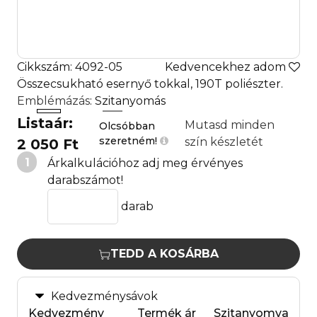
Cikkszám: 4092-05
Kedvencekhez adom
Összecsukható esernyő tokkal, 190T poliészter.
Emblémázás
: Szitanyomás
Listaár:
Mutasd minden
Olcsóbban
szeretném!
szín készletét
2 050 Ft
1
Árkalkulációhoz adj meg érvényes
darabszámot!
darab
TEDD A KOSÁRBA
Kedvezménysávok
Kedvezmény
Termék ár
Szitanyomva