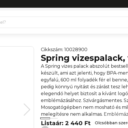
Cikkszám: 10028900
Spring vizespalack,
A Spring vizes palack abszolút bestse
készült, ami azt jelenti, hogy BPA-men
egyfalú, 600 ml folyadék fér el benne
pedig könnyű nyitást és zárást tesz l
elegendő helyet biztosít a kívánt lo
emblémázásához. Szivárgásmentes. Sz
Mosogatógépben nem mosható és mi
melegítésre nem alkalmas.
Emblémáz
Listaár: 2 440 Ft
Olcsóbban sze