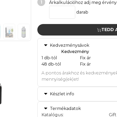
1
Árkalkulációhoz adj meg érvény
darab
TEDD 
Kedvezménysávok
Kedvezmény
1 db-tól
Fix ár
48 db-tól
Fix ár
A pontos árakhoz és kedvezmények
mennyiség(ek)et!
Készlet info
Termékadatok
Katalógus
:
Gif