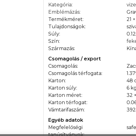
Kategória
:
viz
Emblémázás
:
Gra
Termékméret:
21 
Tulajdonságok:
szi
Súly:
0.1
Szín:
fek
Származás:
Kín
Csomagolás / export
Csomagolás:
Zac
Csomagolás térfogata:
1.3
Karton:
48 
Karton súly:
6 k
Karton méret:
32 
Karton térfogat:
0.0
Vámtarifaszám:
392
Egyéb adatok
Megfelelőségi
saf
tanúsítványok: