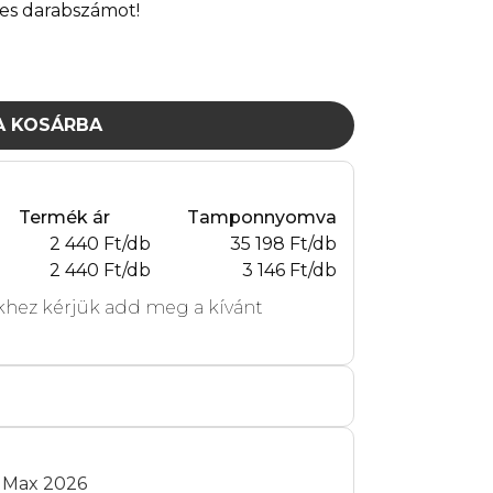
es darabszámot!
A KOSÁRBA
Termék ár
Tamponnyomva
2 440 Ft/db
35 198 Ft/db
2 440 Ft/db
3 146 Ft/db
hez kérjük add meg a kívánt
t Max 2026