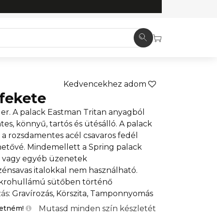
Kedvencekhez adom
 fekete
ller. A palack Eastman Tritan anyagból
tes, könnyű, tartós és ütésálló. A palack
, a rozsdamentes acél csavaros fedél
ehetővé. Mindemellett a Spring palack
gó vagy egyéb üzenetek
énsavas italokkal nem használható.
krohullámú sütőben történő
ás
: Gravírozás, Körszita, Tamponnyomás
Mutasd minden szín készletét
retném!