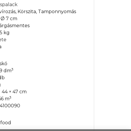
espalack
vírozás, Körszita, Tamponnyomás
× Ø 7 cm
várgásmentes
25 kg
ete
a
skó
3
79 dm
db
g
× 44 × 47 cm
3
66 m
4100090
efood